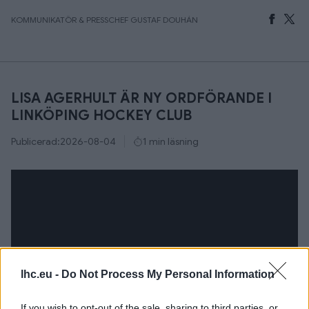
KOMMUNIKATÖR & PRESSCHEF GUSTAF DOUHÁN
LISA AGERHULT ÄR NY ORDFÖRANDE I
LINKÖPING HOCKEY CLUB
Publicerad:
2026-08-04
1 min läsning
lhc.eu -
Do Not Process My Personal Information
If you wish to opt-out of the sale, sharing to third parties, or