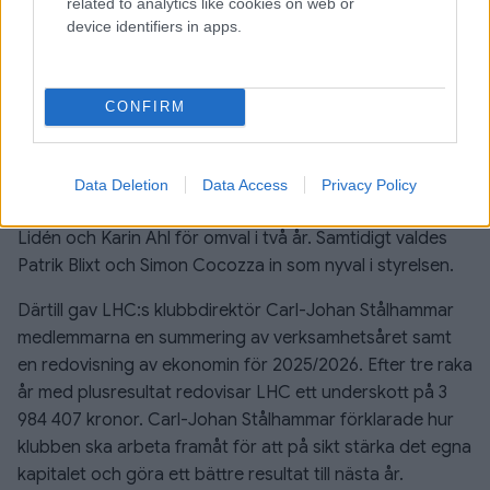
Agerhult valdes till ny ordförande. Hon blir därmed
related to analytics like cookies on web or
device identifiers in apps.
klubbens första kvinnliga ordförande. Samtidigt
tackades Christer Trägårdh av efter sina fyra år som
ordförande.
CONFIRM
Vidare skedde ytterligare förändringar i styrelsen.
Rickard Wallman lämnade styrelsen efter lång och trogen
tjänst och även Marie Wallander lämnade sitt uppdrag.
Data Deletion
Data Access
Privacy Policy
Mötet beslutade att välja in Mårten Parbrandt, Magnus
Lidén och Karin Ahl för omval i två år. Samtidigt valdes
Patrik Blixt och Simon Cocozza in som nyval i styrelsen.
Därtill gav LHC:s klubbdirektör Carl-Johan Stålhammar
medlemmarna en summering av verksamhetsåret samt
en redovisning av ekonomin för 2025/2026. Efter tre raka
år med plusresultat redovisar LHC ett underskott på 3
984 407 kronor. Carl-Johan Stålhammar förklarade hur
klubben ska arbeta framåt för att på sikt stärka det egna
kapitalet och göra ett bättre resultat till nästa år.