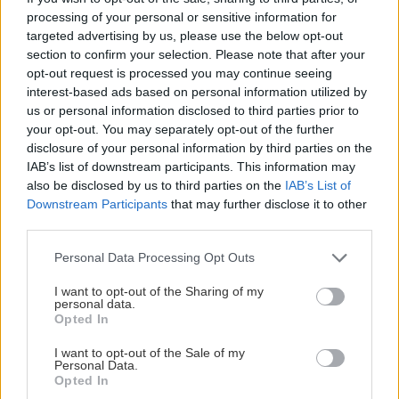
processing of your personal or sensitive information for
targeted advertising by us, please use the below opt-out
section to confirm your selection. Please note that after your
Under tisdagens årsmöte valde Clubens
opt-out request is processed you may continue seeing
medlemmar Lisa Agerhult som ny ordförande.
interest-based ads based on personal information utilized by
us or personal information disclosed to third parties prior to
Se och hör Agerhults första ord som ny
your opt-out. You may separately opt-out of the further
ordförande i Linköping Hockey Club.
disclosure of your personal information by third parties on the
IAB’s list of downstream participants. This information may
also be disclosed by us to third parties on the
IAB’s List of
SAMUEL ZURAWSKI
Downstream Participants
that may further disclose it to other
third parties.
Please note that this website/app uses one or more Google
Personal Data Processing Opt Outs
services and may gather and store information including but
SUMMERING AV ÅRSMÖTET
not limited to your visit or usage behaviour. You may click to
I want to opt-out of the Sharing of my
personal data.
grant or deny consent to Google and its third-party tags to
Opted In
Publicerad:
2026-08-04
2 min läsning
use your data for below specified purposes in below Google
consent section.
I want to opt-out of the Sale of my
Edin Omanovic / Linköping Hockey Club
Personal Data.
Opted In