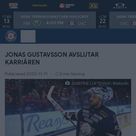
TORS
LÖR
HERR TRÄNINGSMATCHER ISHOCKEY
HERR TRÄ
13
22
4:00 PM
FBK
LHC
LHC
AUG.
AUG.
JONAS GUSTAVSSON AVSLUTAR
KARRIÄREN
Publicerad:
2020-11-11
2 min läsning
JOSEFINE LOFTENIUS / Bildbyrån