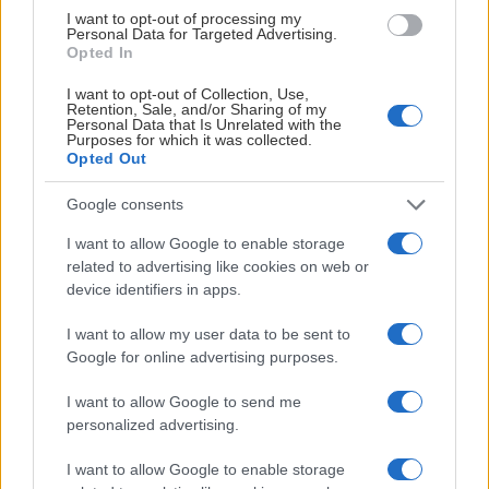
I want to opt-out of processing my
Personal Data for Targeted Advertising.
Opted In
I want to opt-out of Collection, Use,
Retention, Sale, and/or Sharing of my
Personal Data that Is Unrelated with the
Purposes for which it was collected.
Opted Out
Google consents
Under tisdagskvällen samlades närmare 150
I want to allow Google to enable storage
medlemmar till Linköping Hockey Club:s
related to advertising like cookies on web or
årsmöte. Där beslutade bland annat
device identifiers in apps.
medlemmarna att Lisa Agerhult blir ny
ordförande för Linköping Hockey Club.
I want to allow my user data to be sent to
Google for online advertising purposes.
Under tisdagen fyllde Linköping Hockey Club 50 år och
I want to allow Google to send me
efter det första officiella ispasset var det dags för
personalized advertising.
föreningens årsmöte med 143 röstberättigade
medlemmar på plats. Mötets stora punkt var att Lisa
I want to allow Google to enable storage