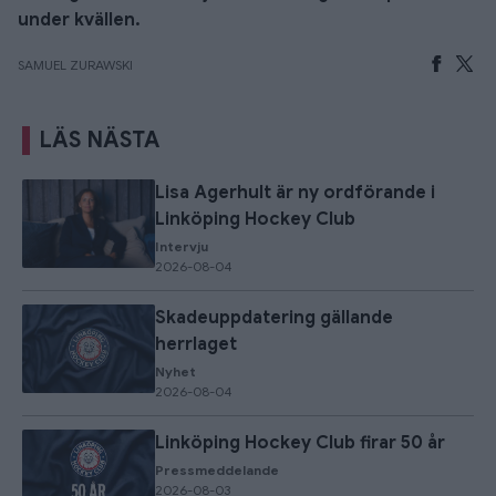
under kvällen.
SAMUEL ZURAWSKI
LÄS NÄSTA
Lisa Agerhult är ny ordförande i
Linköping Hockey Club
Intervju
2026-08-04
Skadeuppdatering gällande
herrlaget
Nyhet
2026-08-04
Linköping Hockey Club firar 50 år
Pressmeddelande
2026-08-03