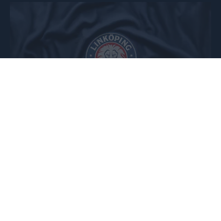
Skadeuppdatering gällande herrlaget Publicerad 2026-08-0
Nyhet
2026-08-04
Skadeuppdatering gällande
herrlaget
Linköping Hockey Club firar 50 år Publicerad 2026-08-03