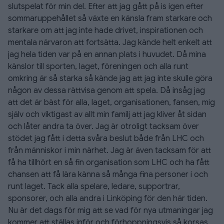
slutspelat för min del. Efter att jag gått på is igen efter
sommaruppehållet så växte en känsla fram starkare och
starkare om att jag inte hade drivet, inspirationen och
mentala närvaron att fortsätta. Jag kände helt enkelt att
jag hela tiden var på en annan plats i huvudet. Då mina
känslor till sporten, laget, föreningen och alla runt
omkring är så starka så kände jag att jag inte skulle göra
någon av dessa rättvisa genom att spela. Då insåg jag
att det är bäst för alla, laget, organisationen, fansen, mig
själv och viktigast av allt min familj att jag kliver åt sidan
och låter andra ta över. Jag är otroligt tacksam över
stödet jag fått i detta svåra beslut både från LHC och
från människor i min närhet. Jag är även tacksam för att
få ha tillhört en så fin organisation som LHC och ha fått
chansen att få lära känna så många fina personer i och
runt laget. Tack alla spelare, ledare, supportrar,
sponsorer, och alla andra i Linköping för den här tiden.
Nu är det dags för mig att se vad för nya utmaningar jag
kommer att ställas inför och förhoppningsvis så korsas