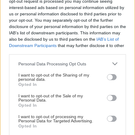
opt-out request is processed you may continue seeing
Ackrediteringsansökan
interest-based ads based on personal information utilized by
us or personal information disclosed to third parties prior to
Ackrediteringsansökningarna ska vara Linköping
Visa mer
your opt-out. You may separately opt-out of the further
Hockey Club tillhanda senast två vardagar före aktuell
disclosure of your personal information by third parties on the
match för att kunna handläggas och besvaras. Svar
IAB’s list of downstream participants. This information may
skickas senast 24 timmar före nedsläpp. Önskemål om
also be disclosed by us to third parties on the
IAB’s List of
ackreditering vid Linköping Hockey Clubs
Downstream Participants
that may further disclose it to other
third parties.
hemmamatcher skickas till
OFFICIELLA LEVERANTÖRER
kommunikationsansvarige
edin.omanovic@lhc.eu.
Please note that this website/app uses one or more Google
Personal Data Processing Opt Outs
services and may gather and store information including but
not limited to your visit or usage behaviour. You may click to
I want to opt-out of the Sharing of my
personal data.
grant or deny consent to Google and its third-party tags to
Opted In
I din ansökan ber vi dig uppge arbetsgivare, namn,
use your data for below specified purposes in below Google
mobilnummer, om det önskas plats på pressläktare
consent section.
I want to opt-out of the Sale of my
HUVUDPARTNERS
eller fotoplats samt övriga önskemål. Som scout
Personal Data.
Opted In
meddelar du vänligen om du har ett NHL-scoutkort
eller förbundsackreditering. Som fotograf skall du
I want to opt-out of processing my
Personal Data for Targeted Advertising.
ange önskemål om placering: rinkside eller publikgång.
Opted In