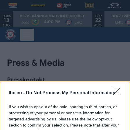
TORS
LÖR
HERR TRÄNINGSMATCHER ISHOCKEY
HERR TRÄ
13
22
4:00 PM
FBK
LHC
LHC
AUG.
AUG.
Press & Media
Presskontakt
Edin Omanovic
lhc.eu -
Do Not Process My Personal Information
Kommunikationsansvarig
If you wish to opt-out of the sale, sharing to third parties, or
edin.omanovic@lhc.eu
processing of your personal or sensitive information for
targeted advertising by us, please use the below opt-out
section to confirm your selection. Please note that after your