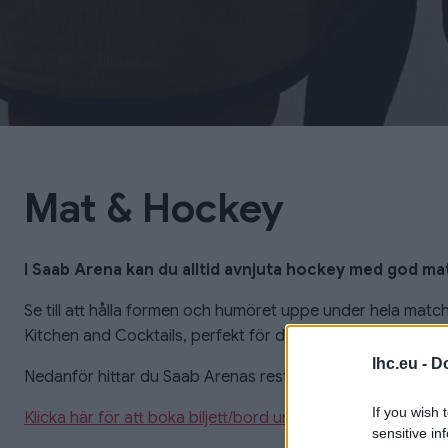
Mat & Hockey
I Saab Arena kan du alltid avnjuta hockey med god ma
Se till att hålla formen och humöret uppe under hela matchen
Kitchen and Cocktails, perfekt för dig. Vill du ha något enkl
lhc.eu -
Do
Nedanför hittar du Saab Arenas restaurang- och kiosku
If you wish 
Klicka här för att boka biljett/bord under respektive match
sensitive in