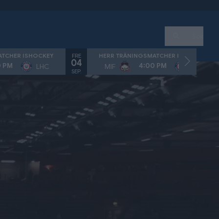
Sök
FRE
ATCHER ISHOCKEY
HERR TRÄNINGSMATCHER ISHOCKEY
04
0 PM
4:00 PM
LHC
MIF
LHC
SEP.