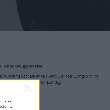
k din hockeyupplevelse!
du lyxa till det? Då är Villa Baro Bar eller Livingroom by
andra ord - vi har allt för just dig!
sonal or
ection to