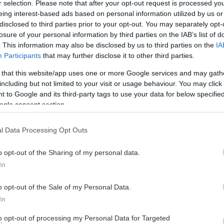
r selection. Please note that after your opt-out request is processed y
eing interest-based ads based on personal information utilized by us or
disclosed to third parties prior to your opt-out. You may separately opt-
losure of your personal information by third parties on the IAB’s list of
Meny 5
Meny 6
. This information may also be disclosed by us to third parties on the
IA
Participants
that may further disclose it to other third parties.
Mat och dryck
 that this website/app uses one or more Google services and may gath
including but not limited to your visit or usage behaviour. You may click 
 to Google and its third-party tags to use your data for below specifi
as i arenan under matchdagarna.
ogle consent section.
mamatcher. Swipa åt sidan för att se vilken meny som är aktuel
l Data Processing Opt Outs
o opt-out of the Sharing of my personal data.
In
.eu/biljett under respektive match senast 48 timmar före matc
na hittar du på vår biljettsida under respektive match.
o opt-out of the Sale of my Personal Data.
In
Visa mindre
to opt-out of processing my Personal Data for Targeted