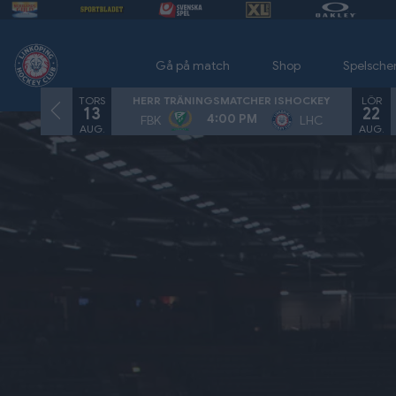
Gå på match
Shop
Spelsch
TORS
LÖR
HERR TRÄNINGSMATCHER ISHOCKEY
13
22
4:00 PM
FBK
LHC
AUG.
AUG.