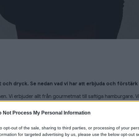
t och dryck. Se nedan vad vi har att erbjuda och förstär
. Vi erbjuder allt från gourmetmat till saftiga hamburgare. Vill 
are? Då har vi flera olika barer med bufféer att hugga in i. Med 
 Not Process My Personal Information
tbud under matchdagar.
to opt-out of the sale, sharing to third parties, or processing of your per
.
formation for targeted advertising by us, please use the below opt-out s