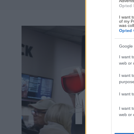
Advertis
Opted 
I want t
of my P
was col
Opted 
Google 
I want t
web or d
I want t
purpose
I want 
I want t
web or d