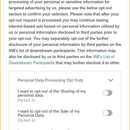
processing of your personal or sensitive information for
targeted advertising by us, please use the below opt-out
section to confirm your selection. Please note that after your
opt-out request is processed you may continue seeing
LISA AGERHULT ÄR NY ORDFÖRANDE I
interest-based ads based on personal information utilized by
LINKÖPING HOCKEY CLUB
us or personal information disclosed to third parties prior to
your opt-out. You may separately opt-out of the further
Publicerad:
2026-08-04
1 min läsning
disclosure of your personal information by third parties on the
IAB’s list of downstream participants. This information may
also be disclosed by us to third parties on the
IAB’s List of
Downstream Participants
that may further disclose it to other
third parties.
Please note that this website/app uses one or more Google
Personal Data Processing Opt Outs
services and may gather and store information including but
not limited to your visit or usage behaviour. You may click to
I want to opt-out of the Sharing of my
personal data.
grant or deny consent to Google and its third-party tags to
Opted In
use your data for below specified purposes in below Google
consent section.
I want to opt-out of the Sale of my
Personal Data.
Opted In