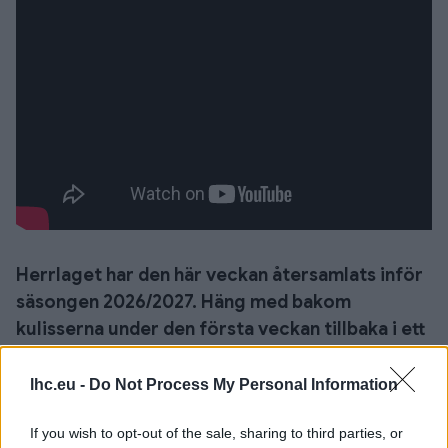
Herrlaget har den här veckan återsamlats inför
säsongen 2026/2027. Häng med bakom
kulisserna under den första veckan tillbaka i ett
nytt avsnitt av Cluben Inifrån.
lhc.eu -
Do Not Process My Personal Information
EDIN OMANOVIC
If you wish to opt-out of the sale, sharing to third parties, or