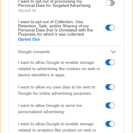
I want to opt-out of processing my
Under tisdagens årsmöte valde Clubens
Personal Data for Targeted Advertising.
Opted In
medlemmar Lisa Agerhult som ny ordförande.
Se och hör Agerhults första ord som ny
I want to opt-out of Collection, Use,
Retention, Sale, and/or Sharing of my
ordförande i Linköping Hockey Club.
Personal Data that Is Unrelated with the
Purposes for which it was collected.
Opted Out
SAMUEL ZURAWSKI
Google consents
I want to allow Google to enable storage
related to advertising like cookies on web or
device identifiers in apps.
SUMMERING AV ÅRSMÖTET
I want to allow my user data to be sent to
Publicerad:
2026-08-04
2 min läsning
Google for online advertising purposes.
Edin Omanovic / Linköping Hockey Club
I want to allow Google to send me
personalized advertising.
I want to allow Google to enable storage
related to analytics like cookies on web or