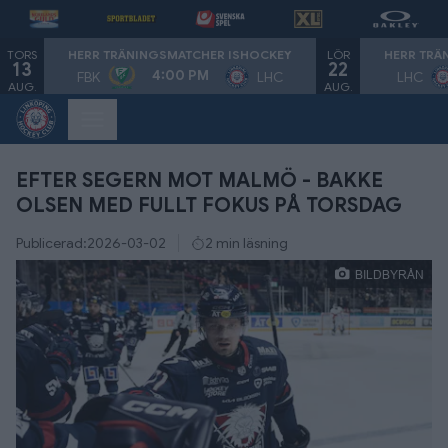
TORS
LÖR
HERR TRÄNINGSMATCHER ISHOCKEY
HERR TRÄ
13
22
4:00 PM
FBK
LHC
LHC
AUG.
AUG.
EFTER SEGERN MOT MALMÖ - BAKKE
OLSEN MED FULLT FOKUS PÅ TORSDAG
Publicerad:
2026-03-02
2 min läsning
BILDBYRÅN