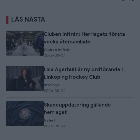
LÄS NÄSTA
Cluben Inifrån: Herrlagets första
vecka återsamlade
Cluben Inifrån
2026-08-07
Lisa Agerhult är ny ordförande i
Linköping Hockey Club
Intervju
2026-08-04
Skadeuppdatering gällande
herrlaget
Nyhet
2026-08-04