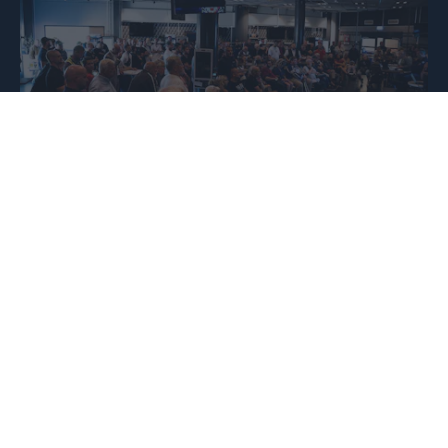
Nyhet
2026-08-04
Summering av årsmötet
Skadeuppdatering gällande herrlaget Publicerad 2026-08-0