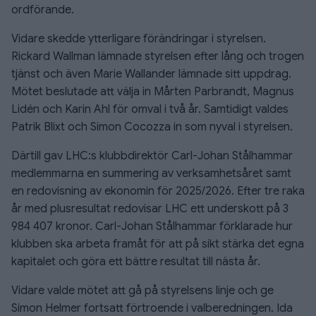
ordförande.
Vidare skedde ytterligare förändringar i styrelsen.
Rickard Wallman lämnade styrelsen efter lång och trogen
tjänst och även Marie Wallander lämnade sitt uppdrag.
Mötet beslutade att välja in Mårten Parbrandt, Magnus
Lidén och Karin Ahl för omval i två år. Samtidigt valdes
Patrik Blixt och Simon Cocozza in som nyval i styrelsen.
Därtill gav LHC:s klubbdirektör Carl-Johan Stålhammar
medlemmarna en summering av verksamhetsåret samt
en redovisning av ekonomin för 2025/2026. Efter tre raka
år med plusresultat redovisar LHC ett underskott på 3
984 407 kronor. Carl-Johan Stålhammar förklarade hur
klubben ska arbeta framåt för att på sikt stärka det egna
kapitalet och göra ett bättre resultat till nästa år.
Vidare valde mötet att gå på styrelsens linje och ge
Simon Helmer fortsatt förtroende i valberedningen. Ida